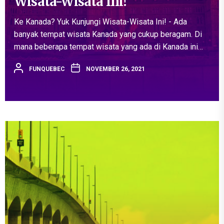
Wisata-Wisata Ini!
Ke Kanada? Yuk Kunjungi Wisata-Wisata Ini! - Ada
banyak tempat wisata Kanada yang cukup beragam. Di
mana beberapa tempat wisata yang ada di Kanada ini
memiliki banyak konsep. Mulai dari sejumlah wisata
FUNQUEBEC
NOVEMBER 26, 2021
modern, wisata klasik,...