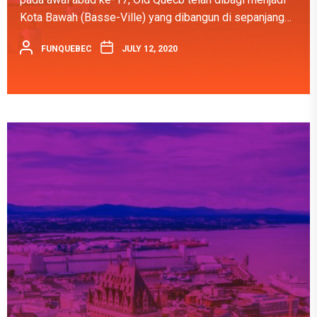
Kota Bawah (Basse-Ville) yang dibangun di sepanjang
pantai Sungai St. Lawrence, dan Kota Atas (Haute-Ville)
FUNQUEBEC
JULY 12, 2020
yang dibangun...