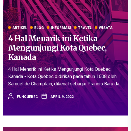
ARTIKEL
BLOG
INFORMASI
TRAVEL
WISATA
4 Hal Menarik ini Ketika
Mengunjungi Kota Quebec,
Kanada
4 Hal Menarik ini Ketika Mengunjungi Kota Quebec,
Kanada - Kota Quebec didirikan pada tahun 1608 oleh
Samuel de Champlain, dikenal sebagai Prancis Baru dan
merupakan hasil perjalanan yang disponsori oleh Raja
FUNQUEBEC
APRIL 9, 2022
Henry IV dari...