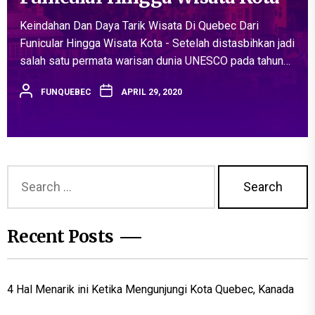
Keindahan Dan Daya Tarik Wisata Di Quebec Dari
Funicular Hingga Wisata Kota - Setelah distasbihkan jadi
salah satu permata warisan dunia UNESCO pada tahun
1985, kota Old Quebec adalah satu-satunya kota
FUNQUEBEC
APRIL 29, 2020
berbenteng di utara, selain...
Search
for:
Recent Posts
4 Hal Menarik ini Ketika Mengunjungi Kota Quebec, Kanada