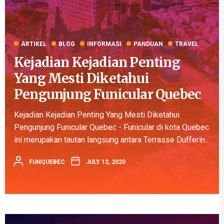
ARTIKEL
BLOG
INFORMASI
PANDUAN
TRAVEL
Kejadian Kejadian Penting
Yang Mesti Diketahui
Pengunjung Funicular Quebec
Kejadian Kejadian Penting Yang Mesti Diketahui
Pengunjung Funicular Quebec - Funicular di kota Quebec
ini merupakan tautan langsung antara Terrasse Dufferin,
Quartier Petit-Champlain, Place-Royale dan Old Port.
FUNQUEBEC
JULY 12, 2020
Kereja gantung ini menawarkan pemandangan indah
Sungai St....