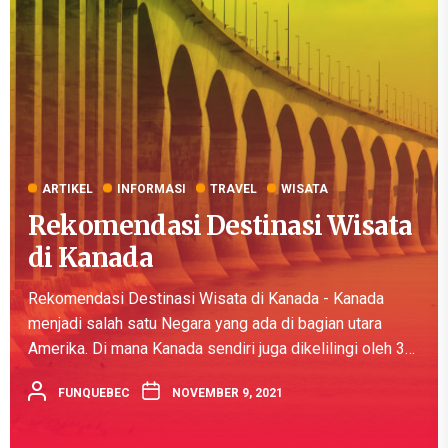
ARTIKEL
INFORMASI
TRAVEL
WISATA
Rekomendasi Destinasi Wisata
di Kanada
Rekomendasi Destinasi Wisata di Kanada - Kanada
menjadi salah satu Negara yang ada di bagian utara
Amerika. Di mana Kanada sendiri juga dikelilingi oleh 3
Samudera. Beberapa samudera yang mengelilinginya di
FUNQUEBEC
NOVEMBER 9, 2021
bagian barat ada Samudera...