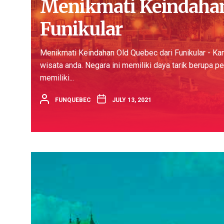
Menikmati Keindahan
Funikular
Menikmati Keindahan Old Quebec dari Funikular - Kan
wisata anda. Negara ini memiliki daya tarik berupa pe
memiliki...
FUNQUEBEC
JULY 13, 2021