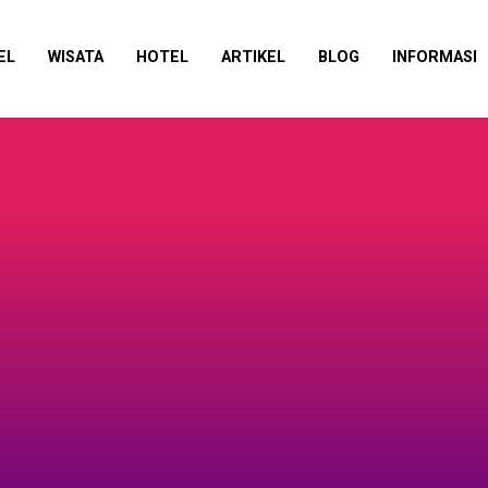
EL
WISATA
HOTEL
ARTIKEL
BLOG
INFORMASI
putar Informasi Tentang Destinasi Wisata ke kanada