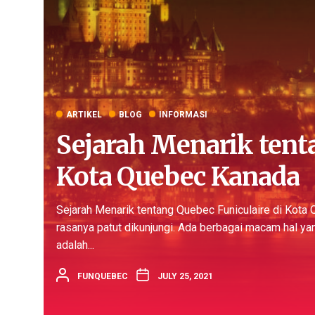
ARTIKEL
BLOG
INFORMASI
Sejarah Menarik tenta
Kota Quebec Kanada
Sejarah Menarik tentang Quebec Funiculaire di Kota
rasanya patut dikunjungi. Ada berbagai macam hal yang
adalah...
FUNQUEBEC
JULY 25, 2021