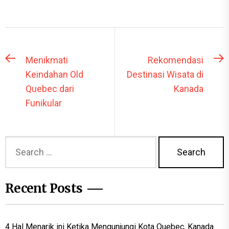
Post
Previous
N
Menikmati
Rekomendasi
post:
p
navigation
Keindahan Old
Destinasi Wisata di
Quebec dari
Kanada
Funikular
Search
for:
Recent Posts
4 Hal Menarik ini Ketika Mengunjungi Kota Quebec, Kanada