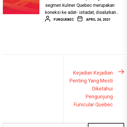
segmen kuliner Quebec merupakan
koneksi ke adat- istiadat, disalurkan...
FUNQUEBEC
APRIL 24, 2021
Post
N
Kejadian Kejadian
p
navigation
Penting Yang Mesti
Diketahui
Pengunjung
Funicular Quebec
Search