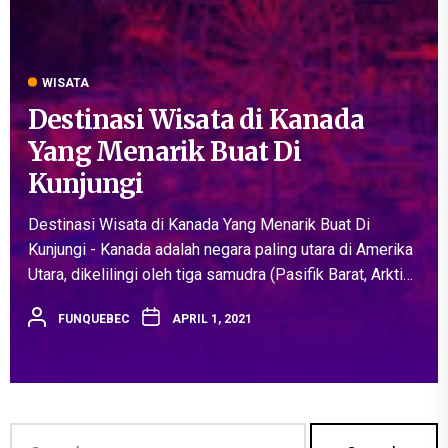
WISATA
Destinasi Wisata di Kanada
Yang Menarik Buat Di
Kunjungi
Destinasi Wisata di Kanada Yang Menarik Buat Di
Kunjungi - Kanada adalah negara paling utara di Amerika
Utara, dikelilingi oleh tiga samudra (Pasifik Barat, Arktik
Utara, dan Atlantik Timur). Dengan banyaknya provinsi
FUNQUEBEC
APRIL 1, 2021
serta wilayah, Kanada...
Search