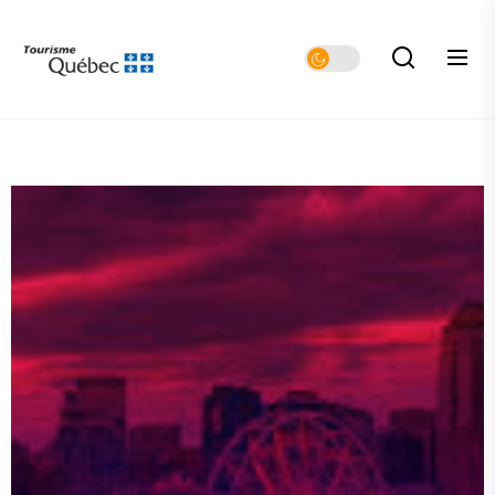
Skip
to
Funiculaire
the
Quebec
content
Funiculaire Quebec Merupakan situs yang memberikan informasi seputar
-
Informasi Tentang Destinasi Wisata ke kanada
Informasi
Tentang
Destinasi
Wisata
ke
kanada