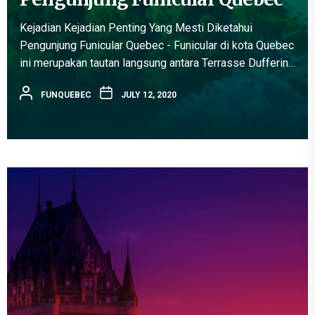
Kejadian Kejadian Penting Yang Mesti Diketahui
Pengunjung Funicular Quebec - Funicular di kota Quebec
ini merupakan tautan langsung antara Terrasse Dufferin,
Quartier Petit-Champlain, Place-Royale dan Old Port.
FUNQUEBEC
JULY 12, 2020
Kereja gantung ini menawarkan pemandangan indah
Sungai St....