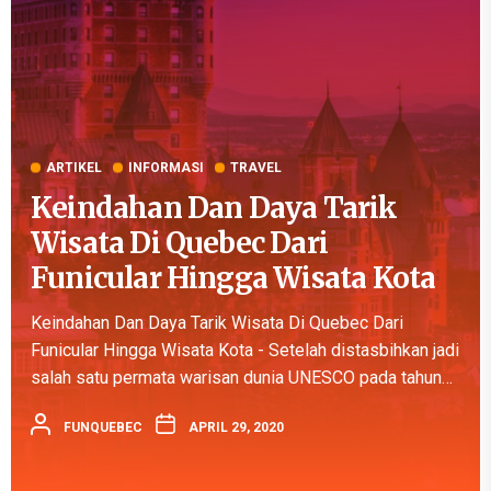
ARTIKEL
INFORMASI
TRAVEL
Keindahan Dan Daya Tarik
Wisata Di Quebec Dari
Funicular Hingga Wisata Kota
Keindahan Dan Daya Tarik Wisata Di Quebec Dari
Funicular Hingga Wisata Kota - Setelah distasbihkan jadi
salah satu permata warisan dunia UNESCO pada tahun
1985, kota Old Quebec adalah satu-satunya kota
FUNQUEBEC
APRIL 29, 2020
berbenteng di utara, selain...