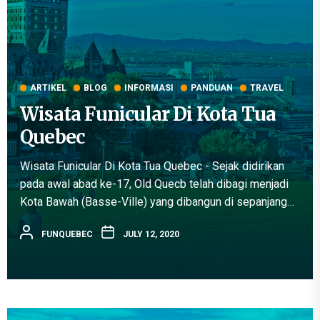
ARTIKEL
BLOG
INFORMASI
PANDUAN
TRAVEL
Wisata Funicular Di Kota Tua
Quebec
Wisata Funicular Di Kota Tua Quebec - Sejak didirikan
pada awal abad ke-17, Old Quecb telah dibagi menjadi
Kota Bawah (Basse-Ville) yang dibangun di sepanjang
pantai Sungai St. Lawrence, dan Kota Atas (Haute-Ville)
FUNQUEBEC
JULY 12, 2020
yang dibangun...