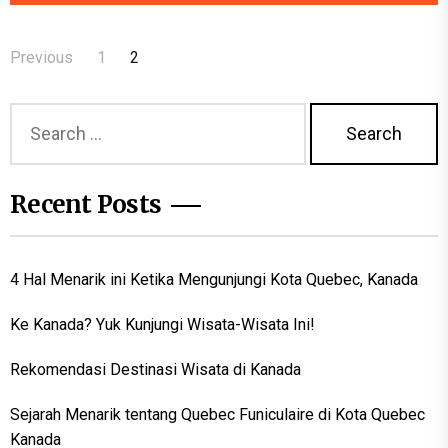
Posts
Previous
1
2
navigation
Search
for:
Recent Posts
4 Hal Menarik ini Ketika Mengunjungi Kota Quebec, Kanada
Ke Kanada? Yuk Kunjungi Wisata-Wisata Ini!
Rekomendasi Destinasi Wisata di Kanada
Sejarah Menarik tentang Quebec Funiculaire di Kota Quebec
Kanada