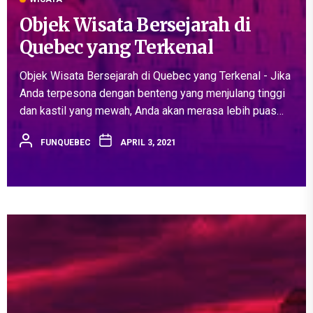
Objek Wisata Bersejarah di
Quebec yang Terkenal
Objek Wisata Bersejarah di Quebec yang Terkenal - Jika
Anda terpesona dengan benteng yang menjulang tinggi
dan kastil yang mewah, Anda akan merasa lebih puas
hanya dengan berjalan-jalan di antara bebatuan kuno kota
FUNQUEBEC
APRIL 3, 2021
kuno Quebec....